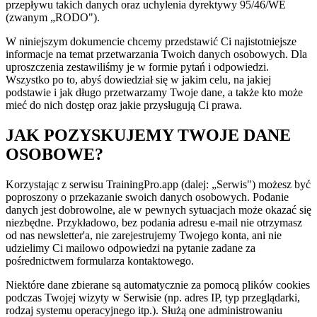
przepływu takich danych oraz uchylenia dyrektywy 95/46/WE
(zwanym „RODO").
W niniejszym dokumencie chcemy przedstawić Ci najistotniejsze
informacje na temat przetwarzania Twoich danych osobowych. Dla
uproszczenia zestawiliśmy je w formie pytań i odpowiedzi.
Wszystko po to, abyś dowiedział się w jakim celu, na jakiej
podstawie i jak długo przetwarzamy Twoje dane, a także kto może
mieć do nich dostęp oraz jakie przysługują Ci prawa.
JAK POZYSKUJEMY TWOJE DANE
OSOBOWE?
Korzystając z serwisu TrainingPro.app (dalej: „Serwis") możesz być
poproszony o przekazanie swoich danych osobowych. Podanie
danych jest dobrowolne, ale w pewnych sytuacjach może okazać się
niezbędne. Przykładowo, bez podania adresu e-mail nie otrzymasz
od nas newsletter'a, nie zarejestrujemy Twojego konta, ani nie
udzielimy Ci mailowo odpowiedzi na pytanie zadane za
pośrednictwem formularza kontaktowego.
Niektóre dane zbierane są automatycznie za pomocą plików cookies
podczas Twojej wizyty w Serwisie (np. adres IP, typ przeglądarki,
rodzaj systemu operacyjnego itp.). Służą one administrowaniu