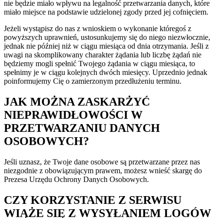
nie będzie miało wpływu na legalność przetwarzania danych, które
miało miejsce na podstawie udzielonej zgody przed jej cofnięciem.
Jeżeli wystąpisz do nas z wnioskiem o wykonanie któregoś z
powyższych uprawnień, ustosunkujemy się do niego niezwłocznie,
jednak nie później niż w ciągu miesiąca od dnia otrzymania. Jeśli z
uwagi na skomplikowany charakter żądania lub liczbę żądań nie
będziemy mogli spełnić Twojego żądania w ciągu miesiąca, to
spełnimy je w ciągu kolejnych dwóch miesięcy. Uprzednio jednak
poinformujemy Cię o zamierzonym przedłużeniu terminu.
JAK MOŻNA ZASKARŻYĆ
NIEPRAWIDŁOWOŚCI W
PRZETWARZANIU DANYCH
OSOBOWYCH?
Jeśli uznasz, że Twoje dane osobowe są przetwarzane przez nas
niezgodnie z obowiązującym prawem, możesz wnieść skargę do
Prezesa Urzędu Ochrony Danych Osobowych.
CZY KORZYSTANIE Z SERWISU
WIĄŻE SIĘ Z WYSYŁANIEM LOGÓW