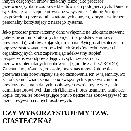
innych odrębnych umów działamy także jako procesor
przetwarzając dane osobowe klientów i ich podopiecznych. Dane te
są zbierane, a następnie utrwalane w systemie TrainingPro.app
bezpośrednio przez administratora tych danych, którym jest trener
personalny korzystający z naszego systemu.
Jako procesor przetwarzamy dane wyłącznie na udokumentowane
polecenie administratora tych danych (na podstawie umowy
powierzenia), zobowiązując się do ich należytego zabezpieczenia
poprzez zastosowanie odpowiednich środków technicznych i
organizacyjnych oraz zapewniając adekwatny stopień
bezpieczeństwa odpowiadający ryzyku związanym z
przetwarzaniem danych osobowych (zgodnie z art. 32 RODO).
Zapewniamy również, że osoby przez nas upoważnione do
przetwarzania zobowiązały się do zachowania ich w tajemnicy. Po
zakończeniu świadczenia usług związanych z przetwarzaniem
powierzonych nam danych osobowych zwrócimy je wszystkie
administratorowi tych danych (klientowi) oraz usuniemy istniejące
kopie, chyba, że obowiązujące prawo będzie nas zobowiązywać do
przechowywania danych osobowych.
CZY WYKORZYSTUJEMY TZW.
CIASTECZKA?