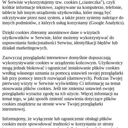
W Serwisie wykorzystujemy tzw. cookies („ciasteczka"), czyli
krótkie informacje tekstowe, zapisywane na komputerze, telefonie,
tablecie lub innym urządzeniu użytkownika, które mogą być
odczytywane przez nasz system, a także przez systemy należące do
innych podmiotów, z których usług korzystamy (Google Analytics).
Dzięki cookies zbieramy anonimowe dane o wizytach
użytkowników w Serwisie, które możemy wykorzystywać do
usprawniania funkcjonalności Serwisu, identyfikacji błędów lub
działań marketingowych.
Zazwyczaj przeglądarki internetowe domyślnie dopuszczają
wykorzystywanie cookies w urządzeniu końcowym. Użytkownicy
mogą jednak blokować i ograniczać instalowanie plików cookies
według własnego uznania za pomocą ustawień swojej przeglądarki
lub przy pomocy innych rozwiązań (darmowych). Podczas Twojej
pierwszej wizyty w Serwisie wyświetlimy Ci informację na temat
stosowania plików cookies. Jeśli nie zmienisz ustawień swojej
przeglądarki wyrazisz zgodę na ich użycie. Więcej informacji na
temat tego, w jaki sposób zmienić ustawienia dotyczące plików
cookies znajdziesz na stronie www Twojej przeglądarki
internetowej.
Informujemy, że wyłączenie lub ograniczenie obsługi plików
cookies może spowodować trudności w korzystaniu ze strony