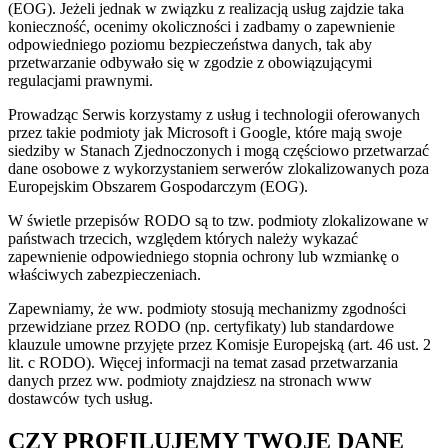
(EOG). Jeżeli jednak w związku z realizacją usług zajdzie taka
konieczność, ocenimy okoliczności i zadbamy o zapewnienie
odpowiedniego poziomu bezpieczeństwa danych, tak aby
przetwarzanie odbywało się w zgodzie z obowiązującymi
regulacjami prawnymi.
Prowadząc Serwis korzystamy z usług i technologii oferowanych
przez takie podmioty jak Microsoft i Google, które mają swoje
siedziby w Stanach Zjednoczonych i mogą częściowo przetwarzać
dane osobowe z wykorzystaniem serwerów zlokalizowanych poza
Europejskim Obszarem Gospodarczym (EOG).
W świetle przepisów RODO są to tzw. podmioty zlokalizowane w
państwach trzecich, względem których należy wykazać
zapewnienie odpowiedniego stopnia ochrony lub wzmiankę o
właściwych zabezpieczeniach.
Zapewniamy, że ww. podmioty stosują mechanizmy zgodności
przewidziane przez RODO (np. certyfikaty) lub standardowe
klauzule umowne przyjęte przez Komisje Europejską (art. 46 ust. 2
lit. c RODO). Więcej informacji na temat zasad przetwarzania
danych przez ww. podmioty znajdziesz na stronach www
dostawców tych usług.
CZY PROFILUJEMY TWOJE DANE