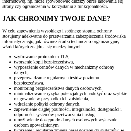
internetowej, np. może spowodować dłuższy okres ładowania się
strony czy ograniczenia w korzystaniu z funkcjonalności.
JAK CHRONIMY TWOJE DANE?
W celu zapewnienia wysokiego i spójnego stopnia ochrony
stosujemy adekwatne do przetwarzania zabezpieczenia środowiska
informatycznego, jak również środki techniczno-organizacyjne,
wśród których znajdują się miedzy innymi:
szyfrowanie protokołem TLS,
tworzenie kopii bezpieczeństwa,
wyposażenie centrów danych w mechanizmy ochrony
danych,
przeprowadzanie regularnych testów poziomu
bezpieczeństwa,
monitoring bezpieczeństwa danych osobowych,
minimalizowanie ryzyka potencjalnych nadużyć oraz szybkie
reagowanie w przypadku ich zaistnienia,
wdrażanie polityki ochrony danych,
zapewnienie ciągłej poufności, integralności, dostępności i
odporności systemów przetwarzania i usług,
umożliwienie dostępu do danych osobowych wyłącznie
osobom upoważnionym,
tworzenie i regularna zmiana haseł dostępu do systemów, w