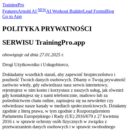
TrainingPro
NEW
Features
Arnold AI
AI Workout Builder
Lead Forms
Blog
Go to App
POLITYKA PRYWATNOŚCI
SERWISU TrainingPro.app
obowiązuje od dnia 27.01.2025 r.
Drogi Użytkowniku i Usługobiorco,
Dokładamy wszelkich starań, aby zapewnić bezpieczeństwo i
poufność Twoich danych osobowych. Dbamy o Twoją prywatność
zarówno wtedy, gdy odwiedzasz nasz serwis internetowy,
rejestrujesz w nim konto i korzystasz z naszych usług, jak również
gdy kontaktujesz się z nami telefonicznie, mailowo lub za
pośrednictwem chatu online, zapisujesz się na newsletter czy
odwiedzasz nasze kanały w mediach społecznościowych. Działamy
zgodnie z literą prawa, w tym zgodnie z Rozporządzeniem
Parlamentu Europejskiego i Rady (UE) 2016/679 z 27 kwietnia
2016 r. w sprawie ochrony osób fizycznych w związku z
przetwarzaniem danych osobowych i w sprawie swobodnego