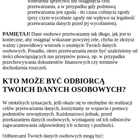
wniesienia sprzeciwu lub osiągnięcia celu
przetwarzania, a w przypadku gdy podstawą
przetwarzania jest zgoda - do czasu cofnięcia zgody
(przy czym wycofanie zgody nie wpływa na legalność
przetwarzania danych przed jej wycofaniem).
PAMIĘTAJ!
Dane osobowe przetwarzamy tak długo, jak jest to
konieczne, aby osiągnąć wskazane powyżej cele, chyba że złożysz
ważny i prawidłowy wniosek o usunięcie Twoich danych
osobowych. Ponadto, okres przetwarzania może być uzależniony od
treści obowiązujących nas przepisów prawa, np. w przypadku
przechowywania dokumentów finansowych czy terminów
dochodzenia roszczeń.
KTO MOŻE BYĆ ODBIORCĄ
TWOICH DANYCH OSOBOWYCH?
W niektórych sytuacjach, jeśli okaże się to niezbędne do realizacji
celów przetwarzania danych, korzystamy ze wsparcia i pomocy
podmiotów zewnętrznych. Każdorazowo jednak, przed
przekazaniem danych osobowych, wymagamy od ich odbiorców
zagwarantowania odpowiedniej ich ochrony i poufności.
Odbiorcami Twoich danych osobowych mogą być: